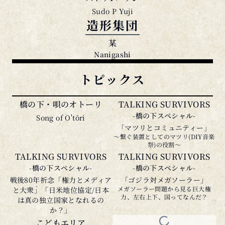
造形集団
某
Nanigashi
トピックス
橋の下・唄のオトーリ
TALKING SURVIVORS
-橋の下スペシャル-
Song of O'tōri
「マツリとコミュニティー」
〜繋ぐ装置としてのマツリ(DIY音楽
祭)の役割〜
TALKING SURVIVORS
TALKING SURVIVORS
-橋の下スペシャル-
-橋の下スペシャル-
戦後80年祈念「権力とメディア
「ゴジラ対メガソーラー」
メガソーラー問題から見る巨大権
と大衆」「日米地位協定/日本
力、左右上下、国ってなんだ？
は真の独立国家となれるの
か？」
こどもエリア
韓国の踊りとマッベギのワ
Kids Area