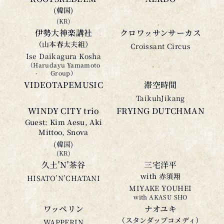
(韓国)
(KR)
伊勢大神楽講社
クロワッサンサーカス
（山本春太夫組）
Croissant Circus
Ise Daikagura Kosha
（Harudayu Yamamoto
Group）
VIDEOTAPEMUSIC
滞空時間
TaikuhJikang
WINDY CITY trio
FRYING DUTCHMAN
Guest: Kim Aesu, Aki
Mittoo, Snova
(韓国)
(KR)
久土'N'茶谷
三宅洋平
with 赤須翔
HISATO’N’CHATANI
MIYAKE YOUHEI
with AKASU SHO
ワッペリン
ナオユキ
（スタンダップコメディ）
WAPPERIN