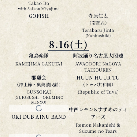
Takao Ito
with Saikou Miyajima
GOFISH
寺原仁太
（南部式）
Terabaru Jinta
(Nanbushiki)
8.16(土)
亀島楽隊
阿波踊り名古屋太閤連
KAMEJIMA GAKUTAI
AWAODORI NAGOYA
TAIKOUREN
郡囃会
HUUN HUUR TU
（郡上節・奥美濃民謡）
（トゥバ共和国）
GUNSOKAI
(Republic of Tuva)
(GUJOBUSHI・OKUMINO
MINYO)
中西レモン&すずめのティ
OKI DUB AINU BAND
アーズ
Remon Nakanishi &
Suzume no Tears