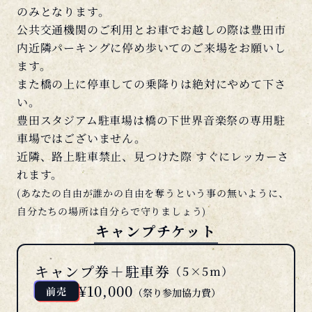
公共交通機関のご利用とお車でお越しの際は豊田市
内近隣パーキングに停め歩いてのご来場をお願いし
ます。
また橋の上に停車しての乗降りは絶対にやめて下さ
い。
豊田スタジアム駐車場は橋の下世界音楽祭の専用駐
車場ではございません。
近隣、路上駐車禁止、見つけた際 すぐにレッカーさ
れます。
(あなたの自由が誰かの自由を奪うという事の無いように、
自分たちの場所は自分らで守りましょう)
キャンプチケット
キャンプ券＋駐車券
（5×5m）
¥10,000
前売
（祭り参加協力費）
完全予約制となります。