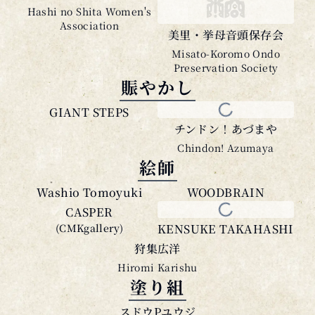
Association
美里・挙母音頭保存会
Misato-Koromo Ondo
Preservation Society
賑やかし
GIANT STEPS
チンドン！あづまや
Chindon! Azumaya
絵師
Washio Tomoyuki
WOODBRAIN
CASPER
(CMKgallery)
KENSUKE TAKAHASHI
狩集広洋
Hiromi Karishu
塗り組
スドウPユウジ
Sudo P Yuji