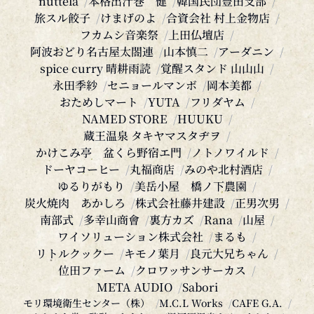
旅スル餃子
けまげのよ
合資会社 村上金物店
フカムシ音楽祭
上田仏壇店
阿波おどり名古屋太閤連
山本慎二
アーダニン
spice curry 晴耕雨読
覚醒スタンド 山山山
永田季紗
セニョールマンボ
岡本美都
おためしマート
YUTA
フリダヤム
NAMED STORE
HUUKU
蔵王温泉 タキヤマスタヂヲ
かけこみ亭 盆くら野宿エ門
ノトノワイルド
ドーヤコーヒー
丸福商店
みのや北村酒店
ゆるりがもり
美岳小屋 橋ノ下農園
炭火焼肉 あかしろ
株式会社藤井建設
正男次男
南部式
多幸山商會
裏方カズ
Rana
山屋
ワイソリューション株式会社
まるも
リトルクックー
キモノ葉月
良元大兄ちゃん
位田ファーム
クロワッサンサーカス
META AUDIO
Sabori
モリ環境衛生センター（株）
M.C.L Works
CAFE G.A.
ゆらめき堂
駱駝 あきねぇ
湯河原温泉よるのあじと
フェスに行く會
燻製工房源gen
ホテル アンティーズ