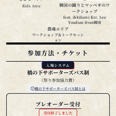
ークショップ
feat. ikkibawi Krr, Lee
Youdam from韓国
農魂エリア
ワークショップ＆トークセッシ
ョン
参加方法・チケット
入場システム
橋の下サポーターズパス制
（祭り参加協力費）
橋の下サポーターズパス制とは
プレオーダー受付
受付終了しました
¥2,000
各
1日券