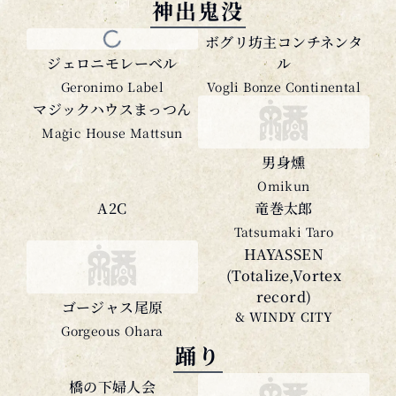
ボグリ坊主コンチネンタ
ジェロニモレーベル
ル
Geronimo Label
Vogli Bonze Continental
マジックハウスまっつん
Magic House Mattsun
男身燻
Omikun
A2C
竜巻太郎
Tatsumaki Taro
HAYASSEN
(Totalize,Vortex
record)
ゴージャス尾原
& WINDY CITY
Gorgeous Ohara
踊り
橋の下婦人会
Hashi no Shita Women's