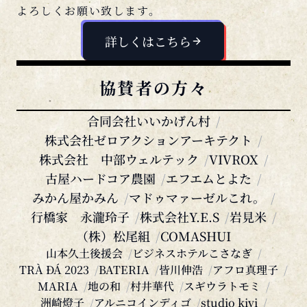
詳しくはこちら
協賛者の方々
合同会社いいかげん村
株式会社ゼロアクションアーキテクト
株式会社 中部ウェルテック
VIVROX
古屋ハードコア農園
エフエムとよた
みかん屋かみん
マドゥマァーゼルこれ。
行橋家 永瀧玲子
株式会社Y.E.S
岩見米
（株）松尾組
COMASHUI
山本久土後援会
ビジネスホテルこさなぎ
TRÀ ĐÁ 2023
BATERIA
皆川伸浩
アフロ真理子
MARIA
地の和
村井華代
スギウラトモミ
洲崎燈子
アルニコインディゴ
studio kivi
ハートグリーン富山
株式会社 K E E P s
染々