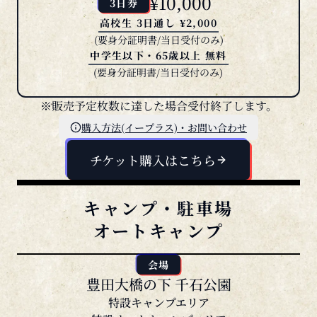
高校生 3日通し ¥2,000
(要身分証明書/当日受付のみ)
中学生以下・65歳以上 無料
(要身分証明書/当日受付のみ)
※販売予定枚数に達した場合受付終了します。
購入方法(イープラス)・お問い合わせ
チケット購入はこちら
キャンプ・駐車場
オートキャンプ
会場
豊田大橋の下 千石公園
特設キャンプエリア
特設オートキャンプエリア