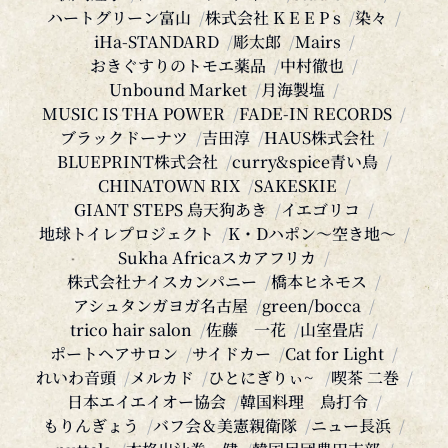
iHa-STANDARD
彫太郎
Mairs
おきぐすりのトモエ薬品
中村徹也
Unbound Market
月海製塩
MUSIC IS THA POWER
FADE-IN RECORDS
ブラックドーナツ
吉田淳
HAUS株式会社
BLUEPRINT株式会社
curry&spice青い鳥
CHINATOWN RIX
SAKESKIE
GIANT STEPS 烏天狗あき
イエゴリコ
地球トイレプロジェクト
K・Dハポン〜空き地〜
Sukha Africaスカアフリカ
株式会社ナイスカンパニー
橋本ヒネモス
アシュタンガヨガ名古屋
green/bocca
trico hair salon
佐藤 一花
山室畳店
ポートヘアサロン
サイドカー
Cat for Light
れいわ音頭
メルカド
ひとにぎりぃ~
喫茶 二巻
日本エイエイオー協会
韓国料理 鳥打令
もりんぎょう
バフ会＆美憲親衛隊
ニュー長浜
nuttela
本格出汁巻 健
韓国民団豊田支部