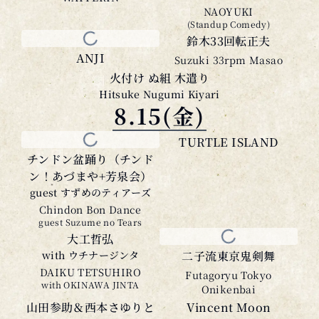
NAOYUKI
(Standup Comedy)
鈴木33回転正夫
ANJI
Suzuki 33rpm Masao
火付け ぬ組 木遣り
Hitsuke Nugumi Kiyari
8.15(金)
TURTLE ISLAND
チンドン盆踊り（チンド
ン！あづまや+芳泉会）
guest すずめのティアーズ
Chindon Bon Dance
guest Suzume no Tears
大工哲弘
with ウチナージンタ
二子流東京鬼剣舞
DAIKU TETSUHIRO
Futagoryu Tokyo
with OKINAWA JINTA
Onikenbai
山田参助＆西本さゆりと
Vincent Moon