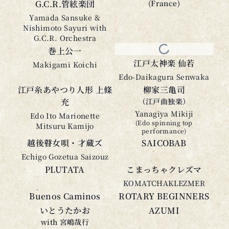
G.C.R.管絃楽団
(France)
Yamada Sansuke &
Nishimoto Sayuri with
G.C.R. Orchestra
巻上公一
江戸太神楽 仙若
Makigami Koichi
Edo-Daikagura Senwaka
江戸糸あやつり人形 上條
柳家三亀司
充
（江戸曲独楽）
Yanagiya Mikiji
Edo Ito Marionette
(Edo spinning top
Mitsuru Kamijo
performance)
越後瞽女唄・才蔵ズ
SAICOBAB
Echigo Gozetua Saizouz
PLUTATA
こまっちゃクレズマ
KOMATCHAKLEZMER
Buenos Caminos
ROTARY BEGINNERS
いとうたかお
AZUMI
with 宮嶋哉行