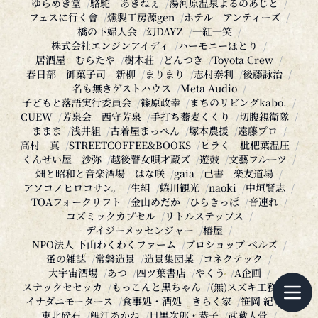
橋の下婦人会
幻DAYZ
一紅一笑
株式会社エンジンアイディ
ハーモニーほとり
居酒屋 むらたや
樹木荘
どんつき
Toyota Crew
春日部 御菓子司 新柳
まりまり
志村泰利
後藤詠治
名も無きゲストハウス
Meta Audio
子どもと落語実行委員会
篠原政幸
まちのリビングkabo.
CUEW
芳泉会 西守芳泉
手打ち蕎麦くくり
切腹親衛隊
ままま
浅井組
古着屋まっぺん
塚本農援
遠藤プロ
高村 真
STREETCOFFEE&BOOKS
ヒラく 枇杷葉温圧
くんせい屋 沙弥
越後瞽女唄才蔵ズ
遊鼓
文藝フルーツ
畑と昭和と音楽酒場 はな咲
gaia
己書 楽友道場
アソコノヒロコサン。
生組
蜷川観光
naoki
中垣賢志
TOAフォークリフト
金山めだか
ひらきっぱ
音連れ
コズミックカプセル
リトルステップス
デイジーメッセンジャー
椿屋
NPO法人 下山わくわくファーム
プロショップ ベルズ
蚤の雑誌
常磐造景
造景集団某
コネクテック
大宇宙酒場
あつ
四ツ葉書店
やくう
A企画
スナックセセッカ
もっこんと黒ちゃん
(無)スズキ工務店
イナダニモータース
食事処・酒処 きらく家
笹岡 紀博
東北砕石
鯉江あかね
目黒次郎・恭子
武藏人骨
チンドンゑみ華組
POWER TO THA PEOPLE