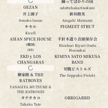
GEZAN
踊ってばかりの国
odottebakarinokuni
井上園子
新垣睦美
Sonoko Inoue
Aragaki Mutsumi
キセル
PIGMEET STRUT
Kicell
ASIAN SPICE HOUSE
平針木遣り音頭保存会
(韓国)
Hirabari Kiyari Ondo
(KR)
Hozonkai
EKD y LOS
KIMIYA SATO MIKUSA
CHANGARAS
BAND
柳家睦 & THE
切腹ピストルズ
RATBONES
The Seppuku Pistols
YANAGIYA MUTSUMI &
THE RATBONES
タテタカコ
OBRIGARRD
Takako Tate
神出鬼没