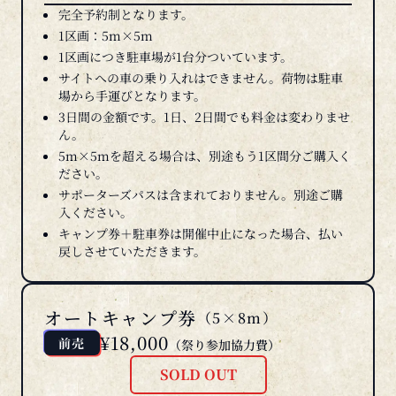
1区画：5m×5m
1区画につき駐車場が1台分ついています。
サイトへの車の乗り入れはできません。荷物は駐車
場から手運びとなります。
3日間の金額です。1日、2日間でも料金は変わりませ
ん。
5m×5mを超える場合は、別途もう1区間分ご購入く
ださい。
サポーターズパスは含まれておりません。別途ご購
入ください。
キャンプ券＋駐車券は開催中止になった場合、払い
戻しさせていただきます。
オートキャンプ券
（5×8m）
¥18,000
前売
（祭り参加協力費）
SOLD OUT