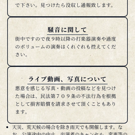
騒音に関して
街中ですので夜９時以降の打楽器演奏や過度
のボリュームの演奏はくれぐれも控えてくだ
さい。
ライブ動画、写真について
悪意を感じる写真・動画の投稿などを見つけ
た場合は、民法第７０９条の不法行為を根拠
として損害賠償を請求させて頂くこともあり
ます。
天災、荒天候の場合を除き雨天でも開催します。な
お、公演途中の中止、出演者のキャンセル、変更等の
場合のチケットの払い戻しは一切行いませんので、予